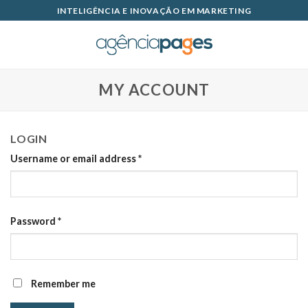
Skip
INTELIGÊNCIA E INOVAÇÃO EM MARKETING
to
content
MY ACCOUNT
LOGIN
Username or email address
*
Password
*
Remember me